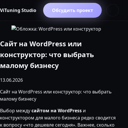
Перейти к содержимому
Разработка под ключ
ViTuning Studio
Обсудить проект
Лендинги
Открыть
Корпоративные сайты
WordPress
Блог
Сайт на WordPress или
конструктор: что выбрать
малому бизнесу
13.06.2026
Сайт на WordPress или конструктор: что выбрать
малому бизнесу
Выбор между
сайтом на WordPress
и
конструктором для малого бизнеса редко сводится
к вопросу «что дешевле сегодня». Важнее, сколько