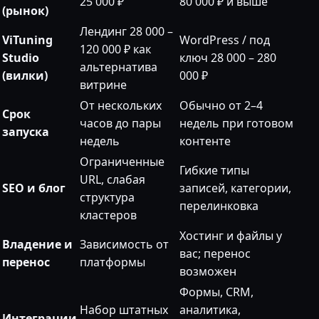
25 000 ₽
80 000 ₽ и выше
(рынок)
Лендинг 28 000 –
ViTuning
WordPress / под
120 000 ₽ как
Studio
ключ 28 000 – 280
альтернатива
(вилки)
000 ₽
витрине
От нескольких
Обычно от 2–4
Срок
часов до пары
недель при готовом
запуска
недель
контенте
Ограниченные
Гибкие типы
URL, слабая
SEO и блог
записей, категории,
структура
перелинковка
кластеров
Хостинг и файлы у
Владение и
Зависимость от
вас; перенос
перенос
платформы
возможен
Формы, CRM,
Набор штатных
аналитика,
Интеграции